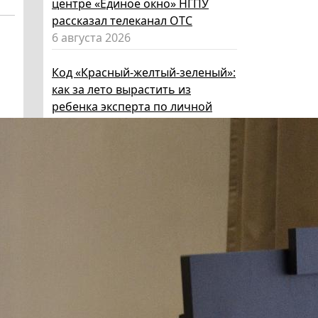
центре «Единое окно» НГПУ
рассказал телеканал ОТС
6 августа 2026
Код «Красный-желтый-зеленый»:
как за лето вырастить из
ребенка эксперта по личной
безопасности
6 августа 2026
Эксперт НГПУ объяснил, как
выбрать «умные» очки и как ими
пользоваться, чтобы не
нарушать закон
5 августа 2026
Директор ИИГСО НГПУ:
региональный компонент курса
«Россия – мои горизонты»