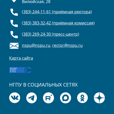
Вилюйская, 28
(383) 244-11-61 (приёмная ректора)
(383) 383-32-42 (приёмная комиссия)
(383) 269-24-30 (пресс-центр)
nspu@nspu.ru
,
rector@nspu.ru
Карта сайта
НГПУ В СОЦИАЛЬНЫХ СЕТЯХ