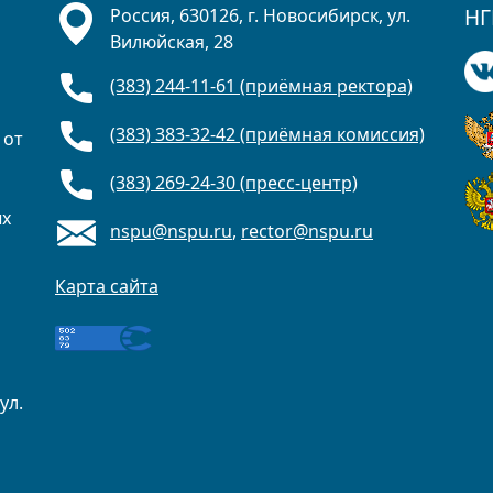
НГ
Россия, 630126, г. Новосибирск, ул.
Вилюйская, 28
(383) 244-11-61 (приёмная ректора)
(383) 383-32-42 (приёмная комиссия)
 от
(383) 269-24-30 (пресс-центр)
ых
nspu@nspu.ru
,
rector@nspu.ru
Карта сайта
ул.