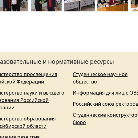
азовательные и нормативные ресурсы
стерство просвещения
Студенческое научное
ийской Федерации
общество
стерство науки и высшего
Информация для лиц с ОВ
зования Российской
Российский союз ректоро
рации
Студенческие конструктор
стерство образования
бюро
сибирской области
циация развития