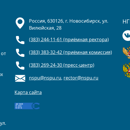
НГ
Россия, 630126, г. Новосибирск, ул.
Вилюйская, 28
(383) 244-11-61 (приёмная ректора)
(383) 383-32-42 (приёмная комиссия)
 от
(383) 269-24-30 (пресс-центр)
ых
nspu@nspu.ru
,
rector@nspu.ru
Карта сайта
ул.