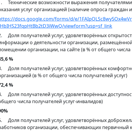
1. Технические возможности выражения получателями у
оказания услуг организацией (наличие опроса граждан и
https://docs.google.com/forms/d/e/1FAIpQLSc8wy5Ox4wV
tHbIHS23fqpHtBb2tD3iWwQ/viewform?usp=sf_link
2. Доля получателей услуг, удовлетворённых открытос
информации о деятельности организации, размещённой
помещении организации, на сайте (в % от общего числа
85,6 %
3. Доля получателей услуг, удовлетворённых комфортн
организацией (в % от общего числа получателей услуг)
72,4 %
4. Доля получателей услуг, удовлетворённых доступност
общего числа получателей услуг-инвалидов)
90%
5. Доля получателей услуг, удовлетворённых доброже
работников организации, обеспечивающих первичный 