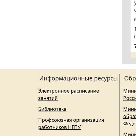
Информационные ресурсы
Обр
Электронное расписание
Мини
занятий
Росс
Библиотека
Мини
обра
Профсоюзная организация
Феде
работников НГПУ
Мини