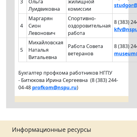
3
Ольга
жилищной
studgor@
Луидвиковна
комиссии
Маргарян
Спортивно-
8 (383) 24
4
Сион
оздоровительная
kfv@nspu
Левонович
работа
Михайловская
Работа Совета
8 (383) 24
5
Наталья
ветеранов
museum@
Витальевна
Бухгалтер профкома работников НГПУ
- Битюкова Ирина Сергеевна (8 (383) 244-
04-48
profkom@nspu.ru
)
Информационные ресурсы