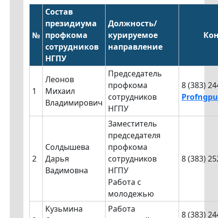
Состав
президиума
Должность/
№
профкома
курируемое
Ко
сотрудников
направление
НГПУ
Председатель
Леонов
профкома
8 (383) 24
1
Михаил
сотрудников
Profngp
Владимирович
НГПУ
Заместитель
председателя
Солдышева
профкома
2
Дарья
сотрудников
8 (383) 25
Вадимовна
НГПУ
Работа с
молодежью
Кузьмина
Работа
8 (383) 24