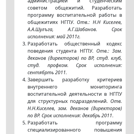
администрацией и студенческим
советом общежитий. Разработать
программу воспитательной работы в
общежитиях НГПУ.
Отв.: Н.Н Киселев,
А.А.Шулъга, А.Г.Шабанов. Срок
исполнения: май 2011г.
Разработать общественный кодекс
поведения студента НГПУ.
Отв.: Зам.
деканов (директоров) по ВР, студ. клуб,
студ. профком. Срок исполнения:
сентябрmь 2011.
Завершить разработку критериев
внутреннего мониторинга
воспитательной деятельности в НГПУ
для структурных подразделений.
Отв.
Н.Н.Киселев, зам. деканов (директоров)
по ВР. Срок исполнения: декабрь 2011
.
Разработать программу
специализированного повышения