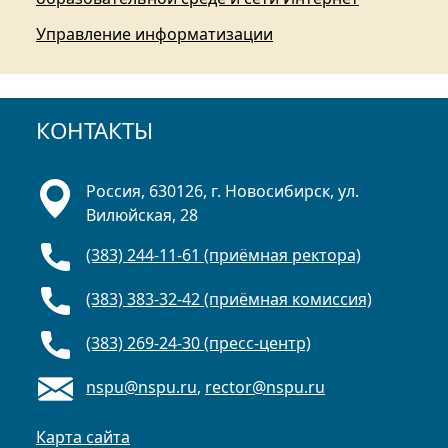
Управление информатизации
КОНТАКТЫ
Россия, 630126, г. Новосибирск, ул.
Вилюйская, 28
(383) 244-11-61 (приёмная ректора)
(383) 383-32-42 (приёмная комиссия)
(383) 269-24-30 (пресс-центр)
nspu@nspu.ru
,
rector@nspu.ru
Карта сайта