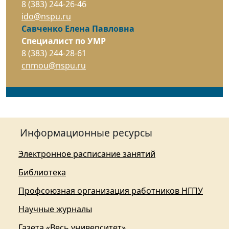
8 (383) 244-26-46
ido@nspu.ru
Савченко Елена Павловна
Специалист по УМР
8 (383) 244-28-61
cnmou@nspu.ru
Информационные ресурсы
Электронное расписание занятий
Библиотека
Профсоюзная организация работников НГПУ
Научные журналы
Газета «Весь университет»