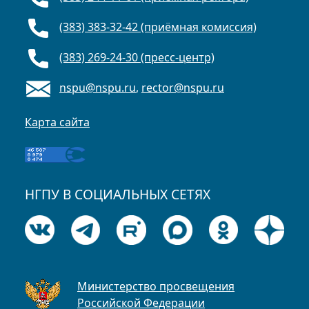
(383) 383-32-42 (приёмная комиссия)
(383) 269-24-30 (пресс-центр)
nspu@nspu.ru
,
rector@nspu.ru
Карта сайта
НГПУ В СОЦИАЛЬНЫХ СЕТЯХ
Министерство просвещения
Российской Федерации