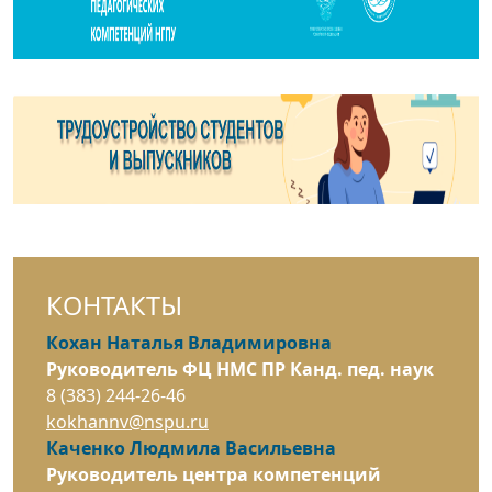
КОНТАКТЫ
Кохан Наталья Владимировна
Руководитель ФЦ НМС ПР Канд. пед. наук
8 (383) 244-26-46
kokhannv@nspu.ru
Каченко Людмила Васильевна
Руководитель центра компетенций