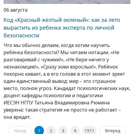
06 августа
Код «Красный-желтый-зеленый»: как за лето
вырастить из ребенка эксперта по личной
безопасности
Что мы обычно делаем, когда хотим научить
ребёнка безопасности? Мы читаем нотации. «Не
разговаривай с чужими!», «Не бери ничего у
незнакомцев!», «Сразу зови взрослых!». Ребёнок
покорно кивает, а в его голове в этот момент зреет
один-единственный вывод: мир – это страшное
место, полное угроз. Кандидат психологических наук,
доцент кафедры психологии и педагогики
ИЕСЭН НГПУ Татьяна Владимировна Рюмина
уверена: такая стратегия не просто не работает –
она вредит.
Назад
1
2
3
4
1511
Вперед