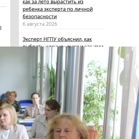
как за лето вырастить из
ребенка эксперта по личной
безопасности
6 августа 2026
8
Эксперт НГПУ объяснил, как
выбрать «умные» очки и как ими
пользоваться, чтобы не
нарушать закон
5 августа 2026
Директор ИИГСО НГПУ:
региональный компонент курса
«Россия – мои горизонты»
поможет школьникам с
выбором актуальной профессии
5 августа 2026
НГПУ ждет первокурсников на