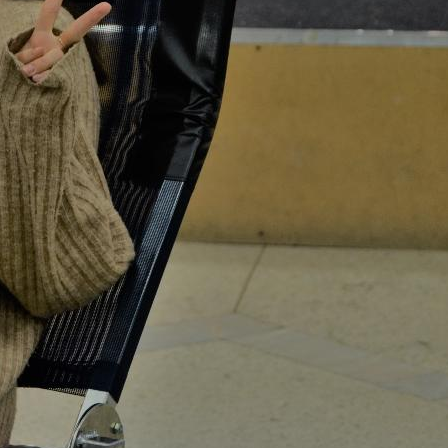
поможет школьникам с
выбором актуальной профессии
5 августа 2026
НГПУ ждет первокурсников на
собрания по зачислению
4 августа 2026