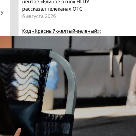
центре «Единое окно» НГПУ
рассказал телеканал ОТС
ПУ
6 августа 2026
Код «Красный-желтый-зеленый»:
как за лето вырастить из
ребенка эксперта по личной
безопасности
6 августа 2026
Эксперт НГПУ объяснил, как
выбрать «умные» очки и как ими
пользоваться, чтобы не
нарушать закон
5 августа 2026
Директор ИИГСО НГПУ:
региональный компонент курса
«Россия – мои горизонты»