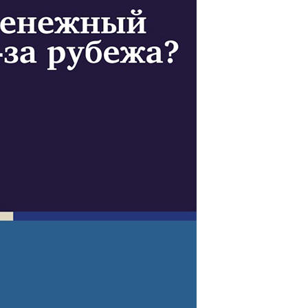
собрания по зачислению
4 августа 2026
В НГПУ состоялось зачисление
первокурсников по целевой,
отдельной и особой квотам
3 августа 2026