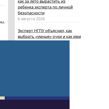
как за лето вырастить из
ребенка эксперта по личной
безопасности
6 августа 2026
ны.
Эксперт НГПУ объяснил, как
выбрать «умные» очки и как ими
пользоваться, чтобы не
нарушать закон
5 августа 2026
Директор ИИГСО НГПУ:
региональный компонент курса
«Россия – мои горизонты»
поможет школьникам с
выбором актуальной профессии
5 августа 2026
НГПУ ждет первокурсников на