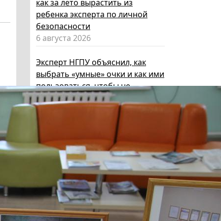
как за лето вырастить из
ребенка эксперта по личной
безопасности
6 августа 2026
Эксперт НГПУ объяснил, как
выбрать «умные» очки и как ими
пользоваться, чтобы не
нарушать закон
5 августа 2026
Директор ИИГСО НГПУ:
региональный компонент курса
«Россия – мои горизонты»
поможет школьникам с
выбором актуальной профессии
5 августа 2026
НГПУ ждет первокурсников на