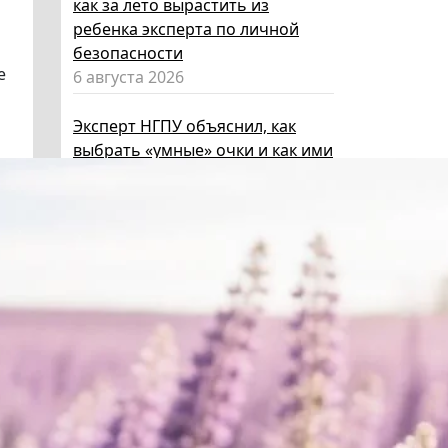
как за лето вырастить из
ребенка эксперта по личной
безопасности
е
6 августа 2026
Эксперт НГПУ объяснил, как
выбрать «умные» очки и как ими
пользоваться, чтобы не
нарушать закон
5 августа 2026
Директор ИИГСО НГПУ:
региональный компонент курса
«Россия – мои горизонты»
поможет школьникам с
выбором актуальной профессии
5 августа 2026
НГПУ ждет первокурсников на