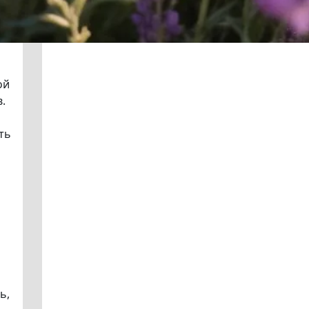
ой
.
ть
ь,