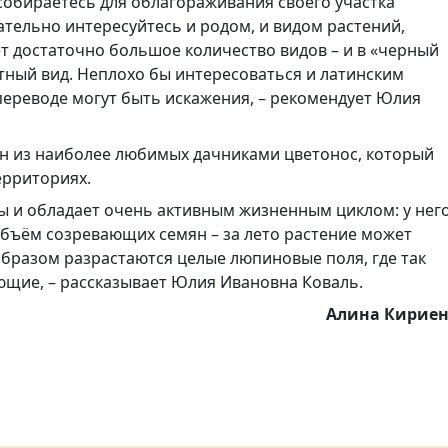
ы собираетесь для облагораживания своего участка
ательно интересуйтесь и родом, и видом растений,
т достаточно большое количество видов – и в «черный
тный вид. Неплохо бы интересоваться и латинским
переводе могут быть искажения, – рекомендует Юлия
ин из наиболее любимых дачниками цветонос, который
ерриториях.
ы и обладает очень активным жизненным циклом: у нег
бъём созревающих семян – за лето растение может
образом разрастаются целые люпиновые поля, где так
ющие, – рассказывает Юлия Ивановна Коваль.
Алина Кирие