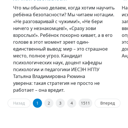
Что мы обычно делаем, когда хотим научить
На
ребёнка безопасности? Мы читаем нотации.
ис
«Не разговаривай с чужими!», «Не бери
за
ничего у незнакомцев!», «Сразу зови
вв
взрослых!». Ребёнок покорно кивает, а в его
оп
голове в этот момент зреет один-
эт
единственный вывод: мир – это страшное
до
место, полное угроз. Кандидат
Ан
психологических наук, доцент кафедры
психологии и педагогики ИЕСЭН НГПУ
Татьяна Владимировна Рюмина
уверена: такая стратегия не просто не
работает – она вредит.
Назад
1
2
3
4
1511
Вперед