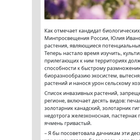
Как отмечает кандидат биологических
Минпросвещения России, Юлия Иванов
растения, являющиеся потенциальным
Теперь настало время изучить, культи
прилегающих к ним территориях долж
способности к быстрому размножению
биоразнообразию экосистем, вытесня
растений и нанося урон сельскому хоз
Список инвазивных растений, запрещ
регионе, включает десять видов: печ
золотарник канадский, золотарник ги
недотрога железконосная, пастернак 
ячмень гривастый.
– Я бы посоветовала дачникам эти дес