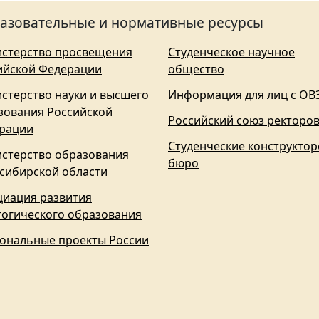
азовательные и нормативные ресурсы
стерство просвещения
Студенческое научное
ийской Федерации
общество
стерство науки и высшего
Информация для лиц с ОВ
зования Российской
Российский союз ректоро
рации
Студенческие конструктор
стерство образования
бюро
сибирской области
циация развития
гогического образования
ональные проекты России