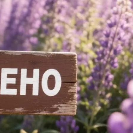
собрания по зачислению
4 августа 2026
В НГПУ состоялось зачисление
первокурсников по целевой,
отдельной и особой квотам
3 августа 2026