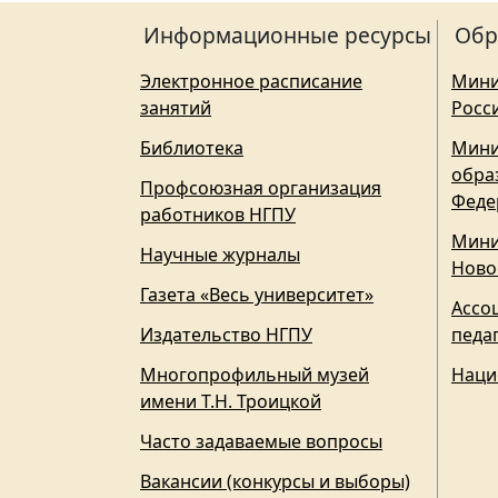
Информационные ресурсы
Обр
Электронное расписание
Мини
занятий
Росс
Библиотека
Мини
обра
Профсоюзная организация
Феде
работников НГПУ
Мини
Научные журналы
Ново
Газета «Весь университет»
Ассо
Издательство НГПУ
педа
Многопрофильный музей
Наци
имени Т.Н. Троицкой
Часто задаваемые вопросы
Вакансии (конкурсы и выборы)