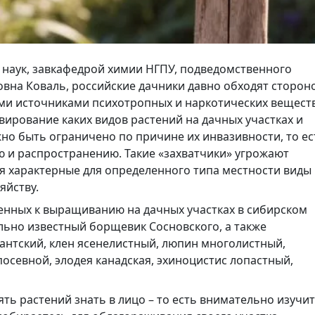
 наук, завкафедрой химии НГПУ, подведомственного
на Коваль, российские дачники давно обходят сторон
и источниками психотропных и наркотических веществ
вирование каких видов растений на дачных участках и
но быть ограничено по причине их инвазивности, то ес
 и распространению. Такие «захватчики» угрожают
я характерные для определенного типа местности виды
яйству.
енных к выращиванию на дачных участках в сибирском
ально известный борщевик Сосновского, а также
гантский, клен ясенелистный, люпин многолистный,
посевной, элодея канадская, эхиноцистис лопастный,
ять растений знать в лицо – то есть внимательно изучит