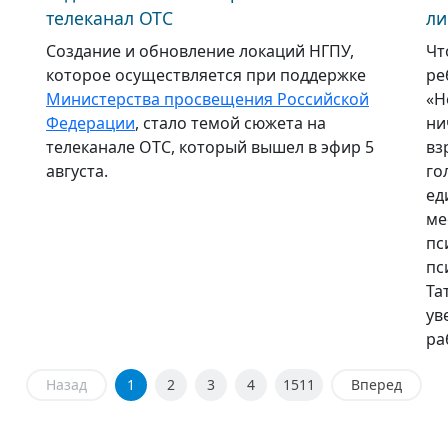
телеканал ОТС
ли
Создание и обновление локаций НГПУ,
Чт
которое осуществляется при поддержке
ре
Министерства просвещения Российской
«Н
Федерации
, стало темой сюжета на
ни
телеканале ОТС, который вышел в эфир 5
вз
августа.
го
ед
ме
пс
пс
Та
ув
ра
Назад
1
2
3
4
1511
Вперед