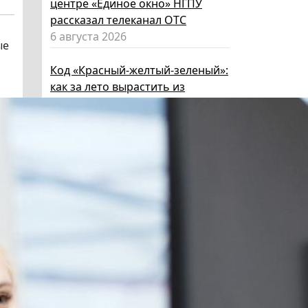
центре «Единое окно» НГПУ
рассказал телеканал ОТС
6 августа 2026
ые
Код «Красный-желтый-зеленый»:
как за лето вырастить из
ребенка эксперта по личной
безопасности
6 августа 2026
Эксперт НГПУ объяснил, как
выбрать «умные» очки и как ими
пользоваться, чтобы не
нарушать закон
5 августа 2026
Директор ИИГСО НГПУ:
региональный компонент курса
«Россия – мои горизонты»