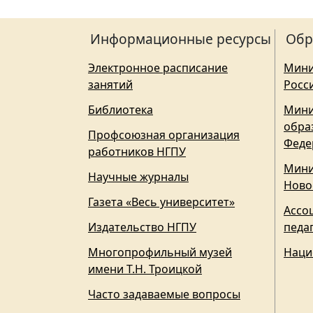
Информационные ресурсы
Обр
Электронное расписание
Мини
занятий
Росс
Библиотека
Мини
обра
Профсоюзная организация
Феде
работников НГПУ
Мини
Научные журналы
Ново
Газета «Весь университет»
Ассо
Издательство НГПУ
педа
Многопрофильный музей
Наци
имени Т.Н. Троицкой
Часто задаваемые вопросы