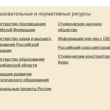
азовательные и нормативные ресурсы
стерство просвещения
Студенческое научное
ийской Федерации
общество
стерство науки и высшего
Информация для лиц с ОВ
зования Российской
Российский союз ректоро
рации
Студенческие конструктор
стерство образования
бюро
сибирской области
циация развития
гогического образования
ональные проекты России