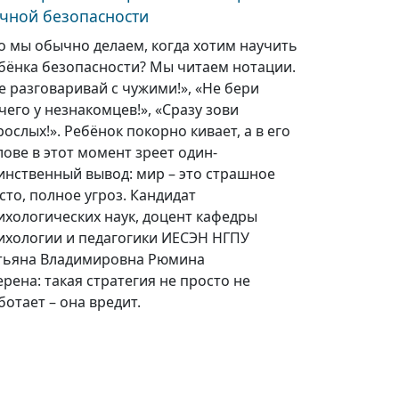
чной безопасности
о мы обычно делаем, когда хотим научить
бёнка безопасности? Мы читаем нотации.
е разговаривай с чужими!», «Не бери
чего у незнакомцев!», «Сразу зови
рослых!». Ребёнок покорно кивает, а в его
лове в этот момент зреет один-
инственный вывод: мир – это страшное
сто, полное угроз. Кандидат
ихологических наук, доцент кафедры
ихологии и педагогики ИЕСЭН НГПУ
тьяна Владимировна Рюмина
ерена: такая стратегия не просто не
ботает – она вредит.