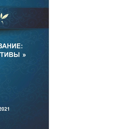
поможет школьникам с
выбором актуальной профессии
5 августа 2026
НГПУ ждет первокурсников на
собрания по зачислению
4 августа 2026