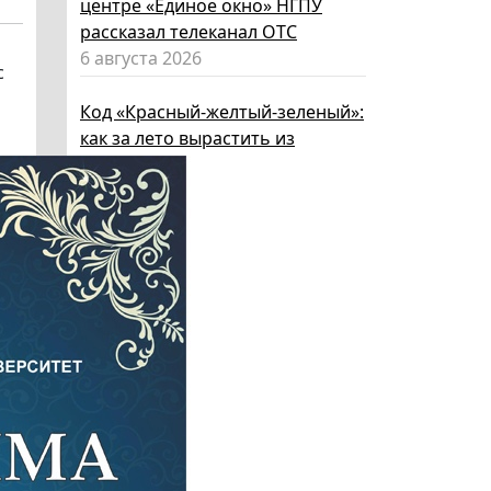
центре «Единое окно» НГПУ
рассказал телеканал ОТС
6 августа 2026
с
Код «Красный-желтый-зеленый»:
как за лето вырастить из
ребенка эксперта по личной
безопасности
6 августа 2026
Эксперт НГПУ объяснил, как
выбрать «умные» очки и как ими
пользоваться, чтобы не
нарушать закон
5 августа 2026
Директор ИИГСО НГПУ:
региональный компонент курса
«Россия – мои горизонты»