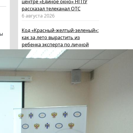
центре «Единое окно» НГПУ
рассказал телеканал ОТС
6 августа 2026
м
Код «Красный-желтый-зеленый»:
ты
как за лето вырастить из
ребенка эксперта по личной
безопасности
6 августа 2026
Эксперт НГПУ объяснил, как
выбрать «умные» очки и как ими
пользоваться, чтобы не
нарушать закон
5 августа 2026
Директор ИИГСО НГПУ:
региональный компонент курса
«Россия – мои горизонты»