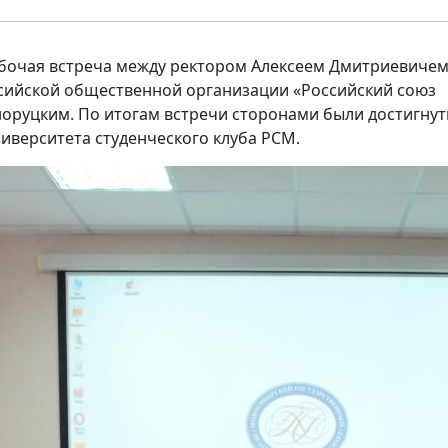
рабочая встреча между ректором Алексеем Дмитриевиче
сийской общественной организации «Российский союз
руцким. По итогам встречи сторонами были достигну
ниверситета студенческого клуба РСМ.