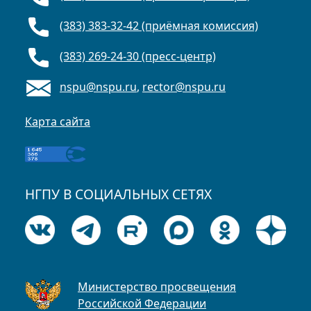
(383) 383-32-42 (приёмная комиссия)
(383) 269-24-30 (пресс-центр)
nspu@nspu.ru
,
rector@nspu.ru
Карта сайта
НГПУ В СОЦИАЛЬНЫХ СЕТЯХ
Министерство просвещения
Российской Федерации