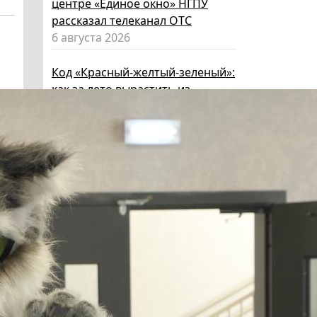
центре «Единое окно» НГПУ
рассказал телеканал ОТС
6 августа 2026
Код «Красный-желтый-зеленый»:
как за лето вырастить из
ребенка эксперта по личной
безопасности
6 августа 2026
Эксперт НГПУ объяснил, как
выбрать «умные» очки и как ими
пользоваться, чтобы не
нарушать закон
5 августа 2026
Директор ИИГСО НГПУ:
региональный компонент курса
«Россия – мои горизонты»