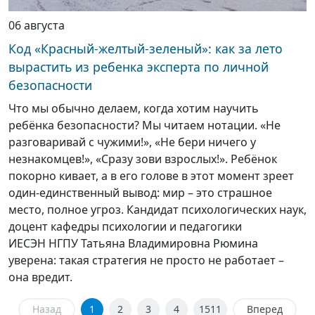
06 августа
Код «Красный-желтый-зеленый»: как за лето
вырастить из ребенка эксперта по личной
безопасности
Что мы обычно делаем, когда хотим научить
ребёнка безопасности? Мы читаем нотации. «Не
разговаривай с чужими!», «Не бери ничего у
незнакомцев!», «Сразу зови взрослых!». Ребёнок
покорно кивает, а в его голове в этот момент зреет
один-единственный вывод: мир – это страшное
место, полное угроз. Кандидат психологических наук,
доцент кафедры психологии и педагогики
ИЕСЭН НГПУ Татьяна Владимировна Рюмина
уверена: такая стратегия не просто не работает –
она вредит.
Назад
1
2
3
4
1511
Вперед