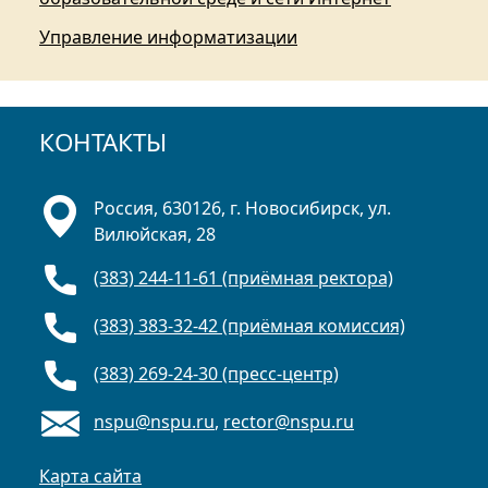
Управление информатизации
КОНТАКТЫ
Россия, 630126, г. Новосибирск, ул.
Вилюйская, 28
(383) 244-11-61 (приёмная ректора)
(383) 383-32-42 (приёмная комиссия)
(383) 269-24-30 (пресс-центр)
nspu@nspu.ru
,
rector@nspu.ru
Карта сайта