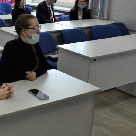
собрания по зачислению
4 августа 2026
В НГПУ состоялось зачисление
первокурсников по целевой,
отдельной и особой квотам
3 августа 2026