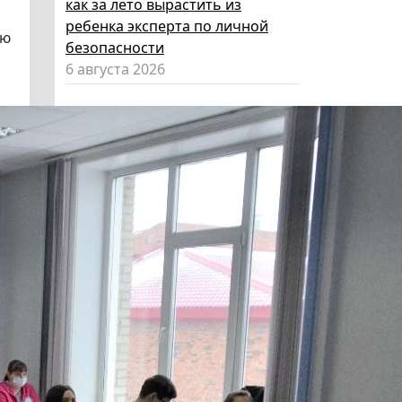
как за лето вырастить из
ребенка эксперта по личной
ую
безопасности
6 августа 2026
Эксперт НГПУ объяснил, как
выбрать «умные» очки и как ими
пользоваться, чтобы не
нарушать закон
5 августа 2026
Директор ИИГСО НГПУ:
региональный компонент курса
«Россия – мои горизонты»
поможет школьникам с
выбором актуальной профессии
5 августа 2026
НГПУ ждет первокурсников на