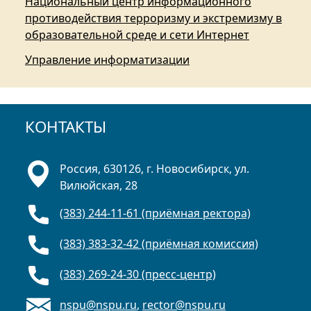
Национальный центр информационного
противодействия терроризму и экстремизму в
образовательной среде и сети Интернет
Управление информатизации
КОНТАКТЫ
Россия, 630126, г. Новосибирск, ул.
Вилюйская, 28
(383) 244-11-61 (приёмная ректора)
(383) 383-32-42 (приёмная комиссия)
(383) 269-24-30 (пресс-центр)
nspu@nspu.ru
,
rector@nspu.ru