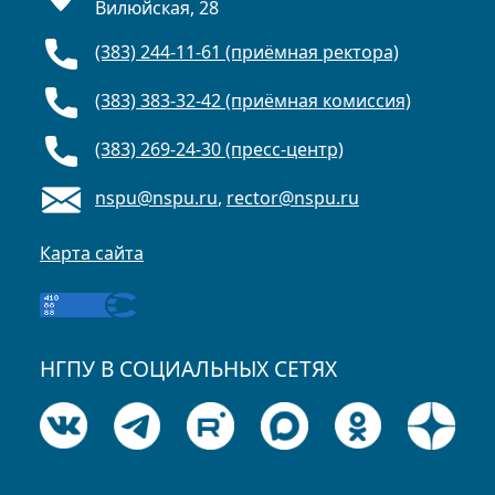
Вилюйская, 28
(383) 244-11-61 (приёмная ректора)
(383) 383-32-42 (приёмная комиссия)
(383) 269-24-30 (пресс-центр)
nspu@nspu.ru
,
rector@nspu.ru
Карта сайта
НГПУ В СОЦИАЛЬНЫХ СЕТЯХ