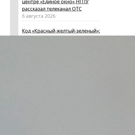
центре «Единое окно» НГПУ
рассказал телеканал ОТС
6 августа 2026
Код «Красный-желтый-зеленый»:
как за лето вырастить из
ребенка эксперта по личной
безопасности
6 августа 2026
Эксперт НГПУ объяснил, как
выбрать «умные» очки и как ими
пользоваться, чтобы не
нарушать закон
5 августа 2026
Директор ИИГСО НГПУ:
региональный компонент курса
«Россия – мои горизонты»