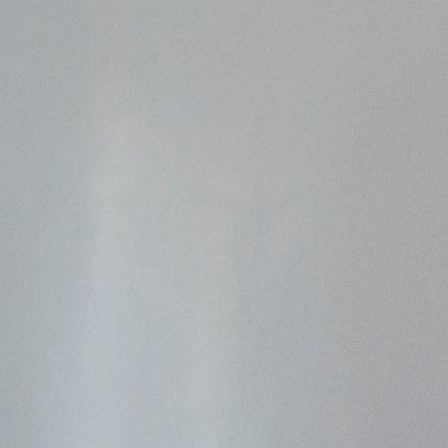
поможет школьникам с
выбором актуальной профессии
5 августа 2026
НГПУ ждет первокурсников на
собрания по зачислению
4 августа 2026