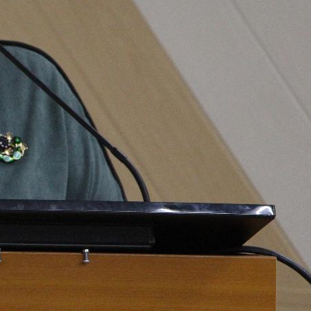
собрания по зачислению
4 августа 2026
В НГПУ состоялось зачисление
первокурсников по целевой,
отдельной и особой квотам
3 августа 2026