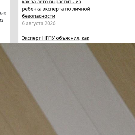
как за лето вырастить из
ребенка эксперта по личной
ные
безопасности
из
6 августа 2026
Эксперт НГПУ объяснил, как
выбрать «умные» очки и как ими
пользоваться, чтобы не
нарушать закон
5 августа 2026
Директор ИИГСО НГПУ:
региональный компонент курса
«Россия – мои горизонты»
поможет школьникам с
выбором актуальной профессии
5 августа 2026
НГПУ ждет первокурсников на