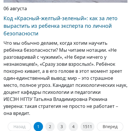
06 августа
Код «Красный-желтый-зеленый»: как за лето
вырастить из ребенка эксперта по личной
безопасности
Что мы обычно делаем, когда хотим научить
ребёнка безопасности? Мы читаем нотации. «Не
разговаривай с чужими!», «Не бери ничего у
незнакомцев!», «Сразу зови взрослых!». Ребёнок
покорно кивает, а в его голове в этот момент зреет
один-единственный вывод: мир – это страшное
место, полное угроз. Кандидат психологических наук,
доцент кафедры психологии и педагогики
ИЕСЭН НГПУ Татьяна Владимировна Рюмина
уверена: такая стратегия не просто не работает –
она вредит.
Назад
1
2
3
4
1511
Вперед