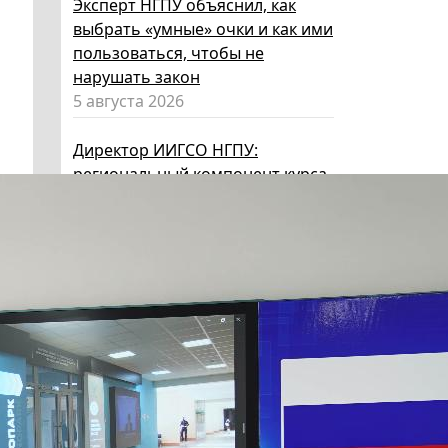
Эксперт НГПУ объяснил, как
выбрать «умные» очки и как ими
пользоваться, чтобы не
нарушать закон
5 августа 2026
Директор ИИГСО НГПУ:
региональный компонент курса
«Россия – мои горизонты»
поможет школьникам с
выбором актуальной профессии
5 августа 2026
НГПУ ждет первокурсников на
собрания по зачислению
4 августа 2026
В НГПУ состоялось зачисление
первокурсников по целевой,