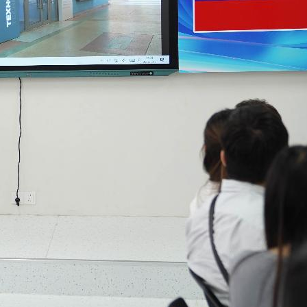
отдельной и особой квотам
3 августа 2026
Сергей Кравцов: в курс «Россия –
мои горизонты» с 2026/27
учебного года войдет
обязательный региональный
компонент
2 августа 2026