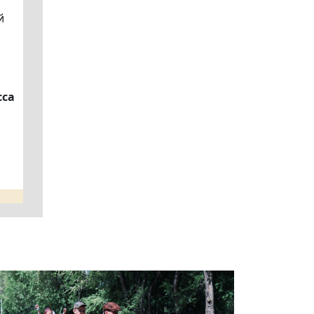
й
сса