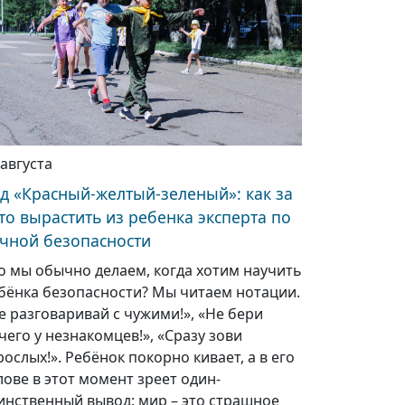
 августа
д «Красный-желтый-зеленый»: как за
то вырастить из ребенка эксперта по
чной безопасности
о мы обычно делаем, когда хотим научить
бёнка безопасности? Мы читаем нотации.
е разговаривай с чужими!», «Не бери
чего у незнакомцев!», «Сразу зови
рослых!». Ребёнок покорно кивает, а в его
лове в этот момент зреет один-
инственный вывод: мир – это страшное