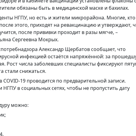
оридоре и в кабинете вакцинации установлены флаконы 
тители обязаны быть в медицинской маске и бахилах.
денты НГПУ, но есть и жители микрорайона. Многие, кто
после этого, приходят на ревакцинацию и утверждают, ч
учится, после прививки проходит в разы мягче, –
тьяна Сергеевна Мокрых.
спотребнадзора Александр Щербатов сообщает, что
ирусной инфекцией остаётся напряжённой: за прошедш
ая. Рост числа заболевших специалисты фиксируют пят
а стали снижаться.
в COVID-19 проводится по предварительной записи.
НГПУ в социальных сетях, чтобы не пропустить дату
дуру можно:
ик;
4.