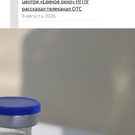
центре «Единое окно» НГПУ
рассказал телеканал ОТС
6 августа 2026
Код «Красный-желтый-зеленый»:
как за лето вырастить из
ребенка эксперта по личной
безопасности
6 августа 2026
Эксперт НГПУ объяснил, как
выбрать «умные» очки и как ими
пользоваться, чтобы не
нарушать закон
5 августа 2026
Директор ИИГСО НГПУ:
региональный компонент курса
«Россия – мои горизонты»