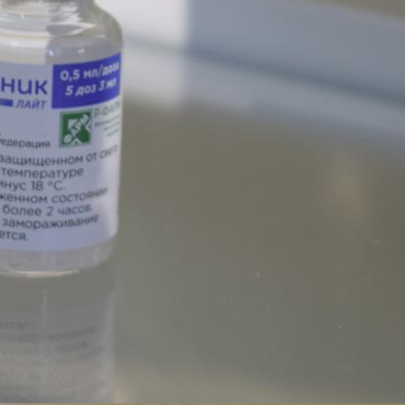
поможет школьникам с
выбором актуальной профессии
5 августа 2026
НГПУ ждет первокурсников на
собрания по зачислению
4 августа 2026