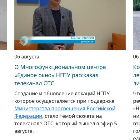
06 августа
06
О Многофункциональном центре
Ко
«Единое окно» НГПУ рассказал
ле
телеканал ОТС
ли
Создание и обновление локаций НГПУ,
Чт
которое осуществляется при поддержке
ре
Министерства просвещения Российской
«Н
Федерации
, стало темой сюжета на
ни
телеканале ОТС, который вышел в эфир 5
вз
августа.
го
ед