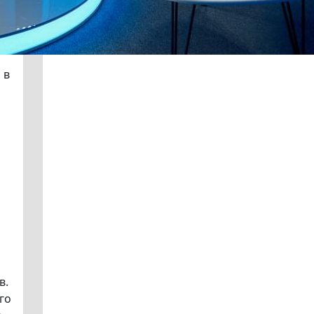
 в
в.
го