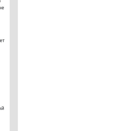
в
не
ет
ой