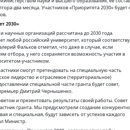
 Министерством науки и высшего образования, ее соста
тора-два месяца. Участников «Приоритета 2030» будет 
ов.
т 2030»
 научных организаций рассчитана до 2030 года.
ет любой российский университет, который соответству
алерий Фальков отметил, что даже в случае, если
ям отбора, у него сохраняется возможность участия в
рситетом-участником.
астники смогут претендовать на специальную часть
ьское лидерство и отраслевое (территориальное)
оставлении специальной части гранта будет совет,
-премьер Дмитрий Чернышенко.
оветом и презентовать результаты своей работы. Совет
участник гранта. Мы предусмотрели создание конкурентн
овая и специальная, будут зависеть от успехов каждого
ал Министр.