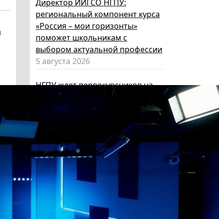
Директор ИИГСО НГПУ:
региональный компонент курса
«Россия – мои горизонты»
й
поможет школьникам с
выбором актуальной профессии
5 августа 2026
НГПУ ждет первокурсников на
собрания по зачислению
4 августа 2026
В НГПУ состоялось зачисление
первокурсников по целевой,
отдельной и особой квотам
3 августа 2026
Сергей Кравцов: в курс «Россия –
мои горизонты» с 2026/27
учебного года войдет