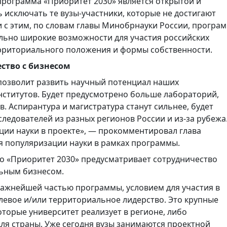
программа «Приоритет 2030» является открытой и
ь исключать те вузы-участники, которые не достигают
и с этим, по словам главы Минобрнауки России, програ
льно широкие возможности для участия российских
ерриториального положения и формы собственности.
ство с бизнесом
 позволит развить научный потенциал наших
нститутов. Будет предусмотрено больше лабораторий,
. Аспирантура и магистратура станут сильнее, будет
ледователей из разных регионов России и из-за рубежа
ции науки в проекте», — прокомментировал глава
 популяризации науки в рамках программы.
то «Приоритет 2030» предусматривает сотрудничество
льным бизнесом.
важнейшей частью программы, условием для участия в
слевое и/или территориальное лидерство. Это крупные
торые университет реализует в регионе, либо
ля страны. Уже сегодня вузы занимаются проектной