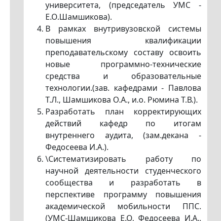
университета, (председатель УМС -
Е.О.Шамшикова).
В рамках внутривузовской системы
повышения квалификации
преподавательскому составу освоить
новые программно-технические
средства и образовательные
технологии.(зав. кафедрами - Павлова
Т.Л., Шамшикова О.А., и.о. Рюмина Т.В.).
Разработать план корректирующих
действий кафедр по итогам
внутреннего аудита, (зам.декана -
Федосеева И.А.).
\Систематизировать работу по
научной деятельности студенческого
сообщества и разработать в
перспективе программу повышения
академической мобильности ППС.
(УМС-Шамшикова Е.О, Федосеева И.А.,