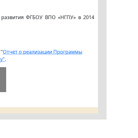
о развития ФГБОУ ВПО «НГПУ» в 2014
 "
Отчет о реализации Программы
у"
.