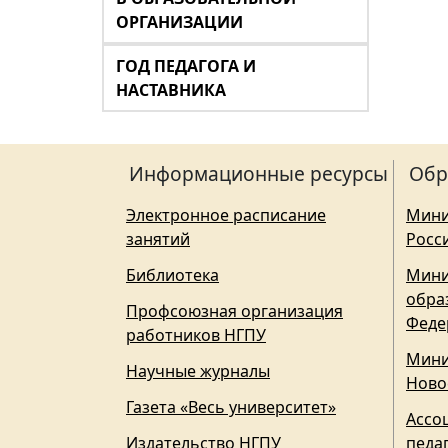
ОРГАНИЗАЦИИ
ГОД ПЕДАГОГА И
НАСТАВНИКА
Информационные ресурсы
Обр
Электронное расписание
Мини
занятий
Росс
Библиотека
Мини
обра
Профсоюзная организация
Феде
работников НГПУ
Мини
Научные журналы
Ново
Газета «Весь университет»
Ассо
Издательство НГПУ
педа