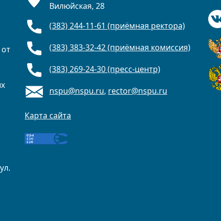
Вилюйская, 28
(383) 244-11-61 (приёмная ректора)
(383) 383-32-42 (приёмная комиссия)
 от
(383) 269-24-30 (пресс-центр)
ых
nspu@nspu.ru
,
rector@nspu.ru
Карта сайта
ул.