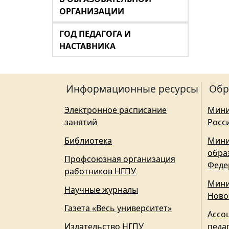
ОРГАНИЗАЦИИ
ГОД ПЕДАГОГА И
НАСТАВНИКА
Информационные ресурсы
Обр
Электронное расписание
Мини
занятий
Росс
Библиотека
Мини
обра
Профсоюзная организация
Феде
работников НГПУ
Мини
Научные журналы
Ново
Газета «Весь университет»
Ассо
Издательство НГПУ
педа