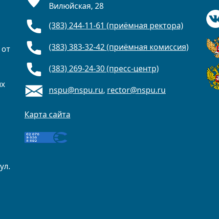
Вилюйская, 28
(383) 244-11-61 (приёмная ректора)
(383) 383-32-42 (приёмная комиссия)
 от
(383) 269-24-30 (пресс-центр)
ых
nspu@nspu.ru
,
rector@nspu.ru
Карта сайта
ул.