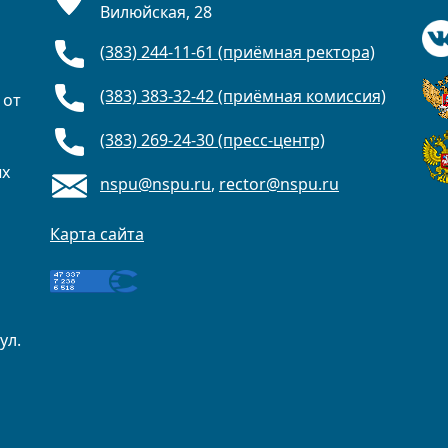
Вилюйская, 28
(383) 244-11-61 (приёмная ректора)
(383) 383-32-42 (приёмная комиссия)
 от
(383) 269-24-30 (пресс-центр)
ых
nspu@nspu.ru
,
rector@nspu.ru
Карта сайта
ул.