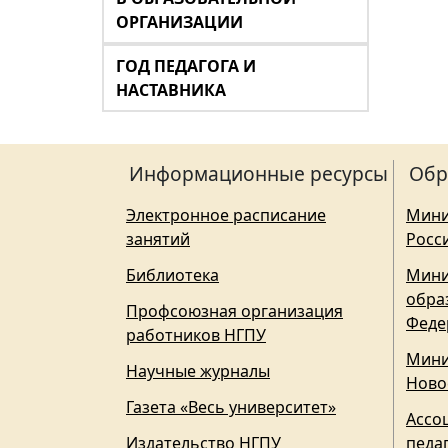
ОРГАНИЗАЦИИ
ГОД ПЕДАГОГА И
НАСТАВНИКА
Информационные ресурсы
Обр
Электронное расписание
Мини
занятий
Росс
Библиотека
Мини
обра
Профсоюзная организация
Феде
работников НГПУ
Мини
Научные журналы
Ново
Газета «Весь университет»
Ассо
Издательство НГПУ
педа