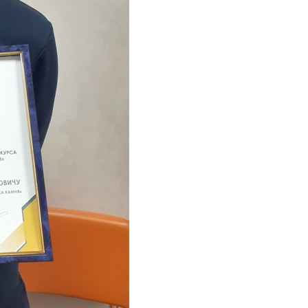
поможет школьникам с
выбором актуальной профессии
5 августа 2026
НГПУ ждет первокурсников на
собрания по зачислению
4 августа 2026