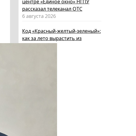
центре «Единое окно» НГПУ
рассказал телеканал ОТС
6 августа 2026
Код «Красный-желтый-зеленый»:
как за лето вырастить из
ребенка эксперта по личной
безопасности
6 августа 2026
Эксперт НГПУ объяснил, как
выбрать «умные» очки и как ими
пользоваться, чтобы не
нарушать закон
5 августа 2026
Директор ИИГСО НГПУ:
региональный компонент курса
«Россия – мои горизонты»