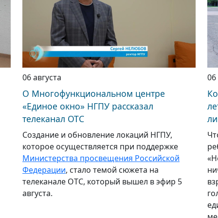
06 августа
06
О Многофункциональном центре
Ко
«Единое окно» НГПУ рассказал
ле
телеканал ОТС
ли
Создание и обновление локаций НГПУ,
Чт
которое осуществляется при поддержке
ре
Министерства просвещения Российской
«Н
Федерации
, стало темой сюжета на
ни
телеканале ОТС, который вышел в эфир 5
вз
августа.
го
ед
ме