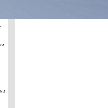
ь
ки
ими