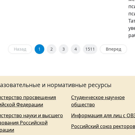
пс
пс
Та
ув
ра
Назад
1
2
3
4
1511
Вперед
азовательные и нормативные ресурсы
стерство просвещения
Студенческое научное
ийской Федерации
общество
стерство науки и высшего
Информация для лиц с ОВ
зования Российской
Российский союз ректоро
рации