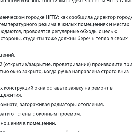
иологии и безопасности жизнедеятельности НГПУ Гали
денческом городке НГПУ: как сообщила директор город
температурного режима в жилых помещениях и местах
юдаются, проводятся регулярные обходы с целью
 стороны, студенты тоже должны беречь тепло в своих
щений.
й (открытие/закрытие, проветривание) производите пр
тью окно закрыто, когда ручка направлена строго вниз
 конструкций окна оставьте заявку на ремонт в
бщежития.
комнате, загораживая радиаторы отопления.
вати от стены с оконным проемом.
 ношения в помещении.