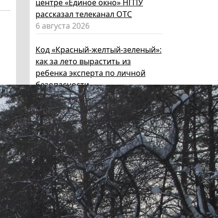
центре «Единое окно» НГПУ
рассказал телеканал ОТС
6 августа 2026
Код «Красный-желтый-зеленый»:
как за лето вырастить из
ребенка эксперта по личной
безопасности
6 августа 2026
Эксперт НГПУ объяснил, как
выбрать «умные» очки и как ими
пользоваться, чтобы не
нарушать закон
5 августа 2026
Директор ИИГСО НГПУ:
региональный компонент курса
«Россия – мои горизонты»