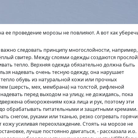
 на ее проведение морозы не повлияют. А вот как убереч
ы важно следовать принципу многослойности, например,
тёплый свитер. Между слоями одежды создаются прослой
ивать тепло. Верхняя одежда обязательно должна быть
льзя надевать очень тесную одежду, она нарушает
 тепло обувь из натуральной кожи или прочных
лем (шерсть, мех, мембрана) на толстой, рифленой
надевать перед выходом на улицу, не дожидаясь, пока
одвержена обморожениям кожа лица и рук, поэтому эти
надо обрабатывать питательными и защитными кремами.
ть снегом, руками или тканью, резко согревать горяч
 кожу усиливая переохлаждение. Стоять на морозе не
остановке, лучше постоянно двигаться, - рассказала и.о.