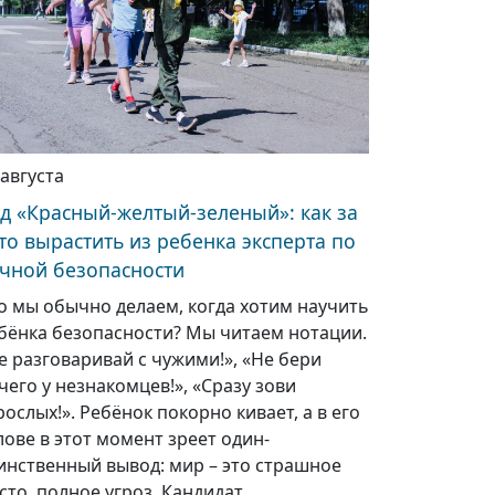
 августа
д «Красный-желтый-зеленый»: как за
то вырастить из ребенка эксперта по
чной безопасности
о мы обычно делаем, когда хотим научить
бёнка безопасности? Мы читаем нотации.
е разговаривай с чужими!», «Не бери
чего у незнакомцев!», «Сразу зови
рослых!». Ребёнок покорно кивает, а в его
лове в этот момент зреет один-
инственный вывод: мир – это страшное
сто, полное угроз. Кандидат