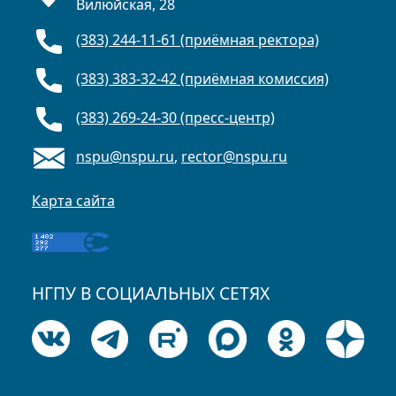
Вилюйская, 28
(383) 244-11-61 (приёмная ректора)
(383) 383-32-42 (приёмная комиссия)
(383) 269-24-30 (пресс-центр)
nspu@nspu.ru
,
rector@nspu.ru
Карта сайта
НГПУ В СОЦИАЛЬНЫХ СЕТЯХ