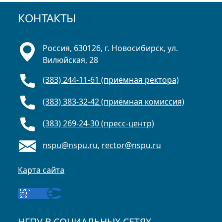
КОНТАКТЫ
Россия, 630126, г. Новосибирск, ул.
Вилюйская, 28
(383) 244-11-61 (приёмная ректора)
(383) 383-32-42 (приёмная комиссия)
(383) 269-24-30 (пресс-центр)
nspu@nspu.ru
,
rector@nspu.ru
Карта сайта
НГПУ В СОЦИАЛЬНЫХ СЕТЯХ