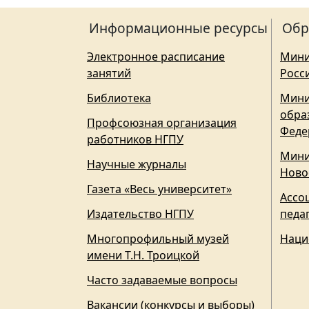
Информационные ресурсы
Обр
Электронное расписание
Мини
занятий
Росс
Библиотека
Мини
обра
Профсоюзная организация
Феде
работников НГПУ
Мини
Научные журналы
Ново
Газета «Весь университет»
Ассо
Издательство НГПУ
педа
Многопрофильный музей
Наци
имени Т.Н. Троицкой
Часто задаваемые вопросы
Вакансии (конкурсы и выборы)