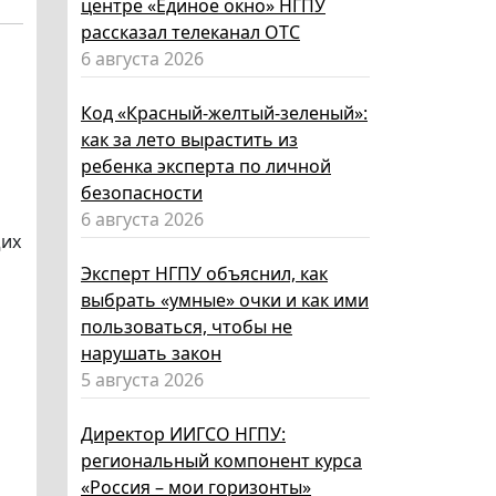
центре «Единое окно» НГПУ
рассказал телеканал ОТС
6 августа 2026
Код «Красный-желтый-зеленый»:
как за лето вырастить из
ребенка эксперта по личной
безопасности
6 августа 2026
щих
Эксперт НГПУ объяснил, как
выбрать «умные» очки и как ими
пользоваться, чтобы не
нарушать закон
5 августа 2026
Директор ИИГСО НГПУ:
региональный компонент курса
«Россия – мои горизонты»