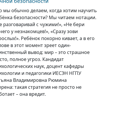
чной безопасности
о мы обычно делаем, когда хотим научить
бёнка безопасности? Мы читаем нотации.
е разговаривай с чужими!», «Не бери
чего у незнакомцев!», «Сразу зови
рослых!». Ребёнок покорно кивает, а в его
лове в этот момент зреет один-
инственный вывод: мир – это страшное
сто, полное угроз. Кандидат
ихологических наук, доцент кафедры
ихологии и педагогики ИЕСЭН НГПУ
тьяна Владимировна Рюмина
ерена: такая стратегия не просто не
ботает – она вредит.