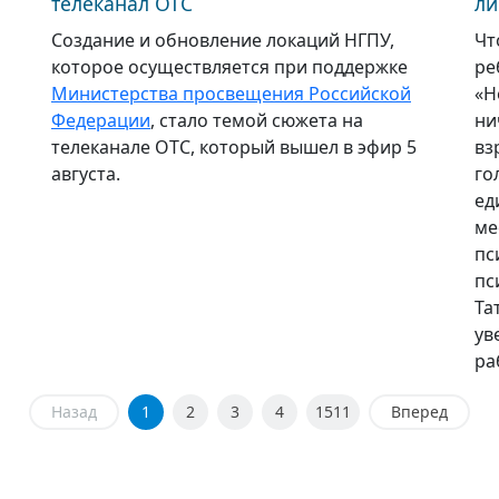
телеканал ОТС
ли
Создание и обновление локаций НГПУ,
Чт
которое осуществляется при поддержке
ре
Министерства просвещения Российской
«Н
Федерации
, стало темой сюжета на
ни
телеканале ОТС, который вышел в эфир 5
вз
августа.
го
ед
ме
пс
пс
Та
ув
ра
Назад
1
2
3
4
1511
Вперед