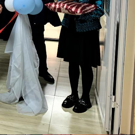
собрания по зачислению
4 августа 2026
В НГПУ состоялось зачисление
первокурсников по целевой,
отдельной и особой квотам
3 августа 2026