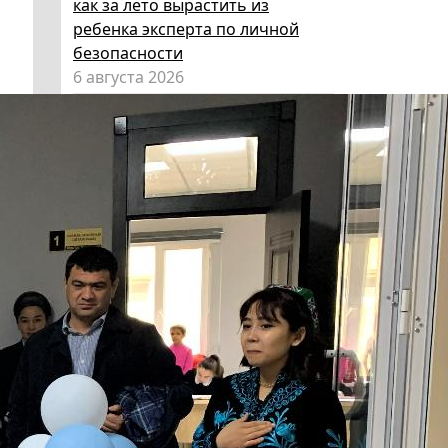
как за лето вырастить из
ребенка эксперта по личной
безопасности
6 августа 2026
Эксперт НГПУ объяснил, как
выбрать «умные» очки и как ими
пользоваться, чтобы не
нарушать закон
5 августа 2026
Директор ИИГСО НГПУ:
региональный компонент курса
«Россия – мои горизонты»
поможет школьникам с
выбором актуальной профессии
5 августа 2026
НГПУ ждет первокурсников на