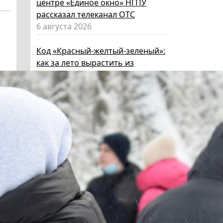
центре «Единое окно» НГПУ
рассказал телеканал ОТС
6 августа 2026
Код «Красный-желтый-зеленый»:
как за лето вырастить из
ребенка эксперта по личной
безопасности
6 августа 2026
Эксперт НГПУ объяснил, как
выбрать «умные» очки и как ими
пользоваться, чтобы не
нарушать закон
5 августа 2026
Директор ИИГСО НГПУ:
региональный компонент курса
«Россия – мои горизонты»