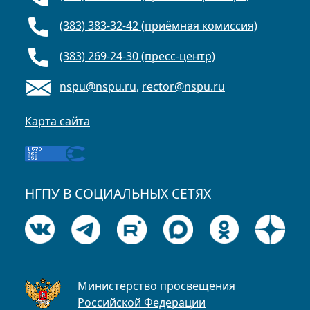
(383) 383-32-42 (приёмная комиссия)
(383) 269-24-30 (пресс-центр)
nspu@nspu.ru
,
rector@nspu.ru
Карта сайта
НГПУ В СОЦИАЛЬНЫХ СЕТЯХ
Министерство просвещения
Российской Федерации