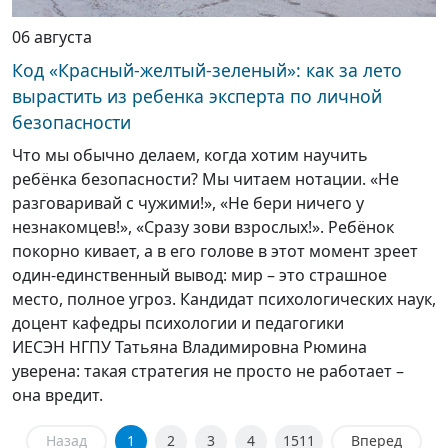
06 августа
Код «Красный-желтый-зеленый»: как за лето
вырастить из ребенка эксперта по личной
безопасности
Что мы обычно делаем, когда хотим научить
ребёнка безопасности? Мы читаем нотации. «Не
разговаривай с чужими!», «Не бери ничего у
незнакомцев!», «Сразу зови взрослых!». Ребёнок
покорно кивает, а в его голове в этот момент зреет
один-единственный вывод: мир – это страшное
место, полное угроз. Кандидат психологических наук,
доцент кафедры психологии и педагогики
ИЕСЭН НГПУ Татьяна Владимировна Рюмина
уверена: такая стратегия не просто не работает –
она вредит.
Назад
1
2
3
4
1511
Вперед