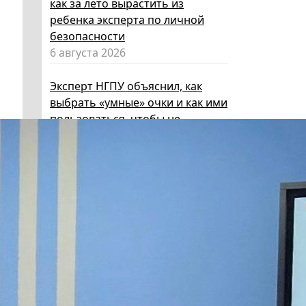
как за лето вырастить из
ребенка эксперта по личной
безопасности
6 августа 2026
Эксперт НГПУ объяснил, как
выбрать «умные» очки и как ими
пользоваться, чтобы не
нарушать закон
5 августа 2026
Директор ИИГСО НГПУ:
региональный компонент курса
«Россия – мои горизонты»
поможет школьникам с
выбором актуальной профессии
5 августа 2026
НГПУ ждет первокурсников на