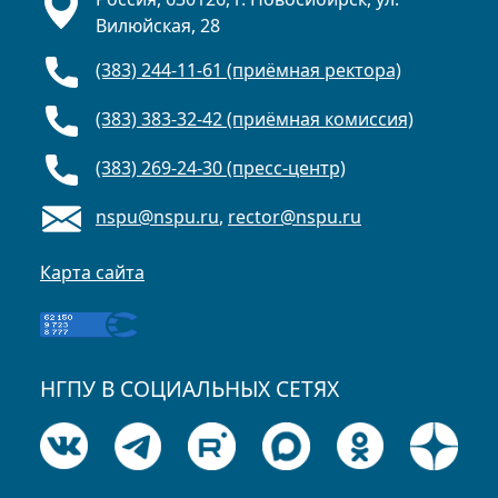
Вилюйская, 28
(383) 244-11-61 (приёмная ректора)
(383) 383-32-42 (приёмная комиссия)
(383) 269-24-30 (пресс-центр)
nspu@nspu.ru
,
rector@nspu.ru
Карта сайта
НГПУ В СОЦИАЛЬНЫХ СЕТЯХ