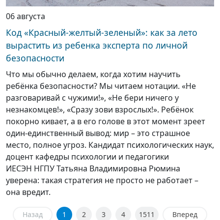
06 августа
Код «Красный-желтый-зеленый»: как за лето
вырастить из ребенка эксперта по личной
безопасности
Что мы обычно делаем, когда хотим научить
ребёнка безопасности? Мы читаем нотации. «Не
разговаривай с чужими!», «Не бери ничего у
незнакомцев!», «Сразу зови взрослых!». Ребёнок
покорно кивает, а в его голове в этот момент зреет
один-единственный вывод: мир – это страшное
место, полное угроз. Кандидат психологических наук,
доцент кафедры психологии и педагогики
ИЕСЭН НГПУ Татьяна Владимировна Рюмина
уверена: такая стратегия не просто не работает –
она вредит.
Назад
1
2
3
4
1511
Вперед