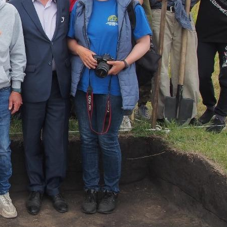
поможет школьникам с
выбором актуальной профессии
5 августа 2026
НГПУ ждет первокурсников на
собрания по зачислению
4 августа 2026