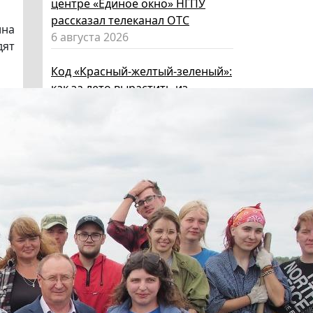
центре «Единое окно» НГПУ
рассказал телеканал ОТС
ина
6 августа 2026
дят
Код «Красный-желтый-зеленый»:
как за лето вырастить из
ребенка эксперта по личной
безопасности
6 августа 2026
Эксперт НГПУ объяснил, как
выбрать «умные» очки и как ими
пользоваться, чтобы не
нарушать закон
5 августа 2026
Директор ИИГСО НГПУ:
региональный компонент курса
«Россия – мои горизонты»