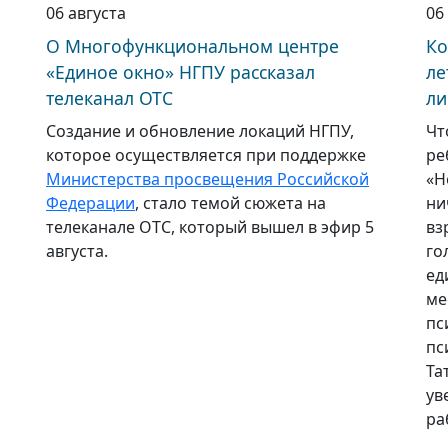
06 августа
06
О Многофункциональном центре
Ко
«Единое окно» НГПУ рассказал
ле
телеканал ОТС
ли
Создание и обновление локаций НГПУ,
Чт
которое осуществляется при поддержке
ре
Министерства просвещения Российской
«Н
Федерации
, стало темой сюжета на
ни
телеканале ОТС, который вышел в эфир 5
вз
августа.
го
ед
ме
пс
пс
Та
ув
ра