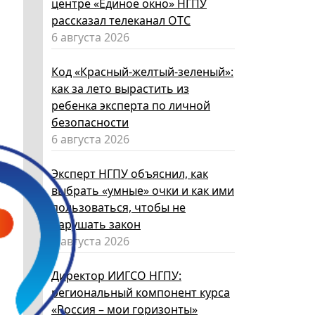
центре «Единое окно» НГПУ
рассказал телеканал ОТС
6 августа 2026
Код «Красный-желтый-зеленый»:
как за лето вырастить из
ребенка эксперта по личной
безопасности
6 августа 2026
Эксперт НГПУ объяснил, как
выбрать «умные» очки и как ими
пользоваться, чтобы не
нарушать закон
5 августа 2026
Директор ИИГСО НГПУ:
региональный компонент курса
«Россия – мои горизонты»