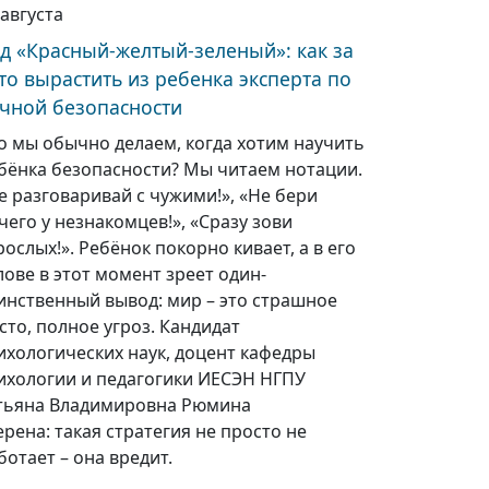
 августа
д «Красный-желтый-зеленый»: как за
то вырастить из ребенка эксперта по
чной безопасности
о мы обычно делаем, когда хотим научить
бёнка безопасности? Мы читаем нотации.
е разговаривай с чужими!», «Не бери
чего у незнакомцев!», «Сразу зови
рослых!». Ребёнок покорно кивает, а в его
лове в этот момент зреет один-
инственный вывод: мир – это страшное
сто, полное угроз. Кандидат
ихологических наук, доцент кафедры
ихологии и педагогики ИЕСЭН НГПУ
тьяна Владимировна Рюмина
ерена: такая стратегия не просто не
ботает – она вредит.