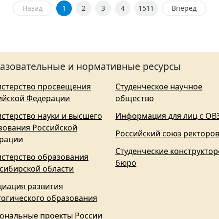
Назад
1
2
3
4
1511
Вперед
азовательные и нормативные ресурсы
стерство просвещения
Студенческое научное
ийской Федерации
общество
стерство науки и высшего
Информация для лиц с ОВ
зования Российской
Российский союз ректоро
рации
Студенческие конструктор
стерство образования
бюро
сибирской области
циация развития
гогического образования
ональные проекты России