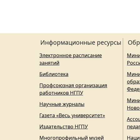
Информационные ресурсы
Обр
Электронное расписание
Мини
занятий
Росс
Библиотека
Мини
обра
Профсоюзная организация
Феде
работников НГПУ
Мини
Научные журналы
Ново
Газета «Весь университет»
Ассо
Издательство НГПУ
педа
Многопрофильный музей
Наци