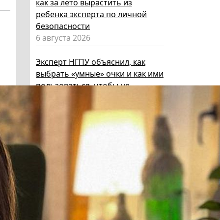
как за лето вырастить из
ребенка эксперта по личной
безопасности
6 августа 2026
Эксперт НГПУ объяснил, как
выбрать «умные» очки и как ими
пользоваться, чтобы не
нарушать закон
5 августа 2026
Директор ИИГСО НГПУ:
региональный компонент курса
«Россия – мои горизонты»
поможет школьникам с
выбором актуальной профессии
5 августа 2026
НГПУ ждет первокурсников на