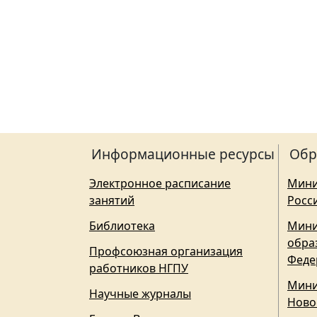
Информационные ресурсы
Обр
Электронное расписание
Мини
занятий
Росс
Библиотека
Мини
обра
Профсоюзная организация
Феде
работников НГПУ
Мини
Научные журналы
Ново