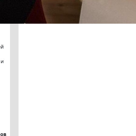
ей
 и
вов