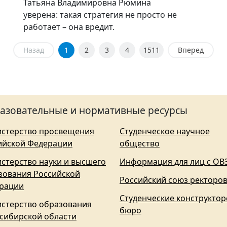
Татьяна Владимировна Рюмина
уверена: такая стратегия не просто не
работает – она вредит.
Назад
1
2
3
4
1511
Вперед
азовательные и нормативные ресурсы
стерство просвещения
Студенческое научное
ийской Федерации
общество
стерство науки и высшего
Информация для лиц с ОВ
зования Российской
Российский союз ректоро
рации
Студенческие конструктор
стерство образования
бюро
сибирской области