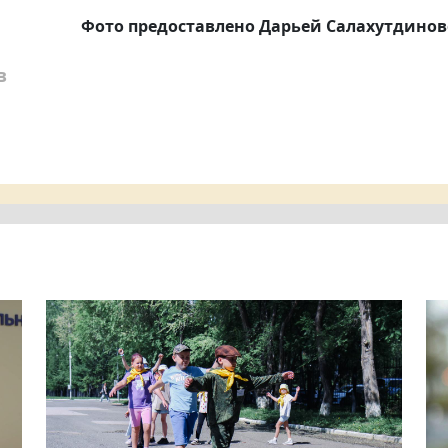
Фото предоставлено Дарьей Салахутдино
в