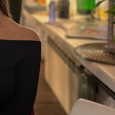
собрания по зачислению
4 августа 2026
В НГПУ состоялось зачисление
первокурсников по целевой,
отдельной и особой квотам
3 августа 2026