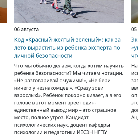
06 августа
05
Код «Красный-желтый-зеленый»: как за
Эк
лето вырастить из ребенка эксперта по
«у
личной безопасности
чт
Что мы обычно делаем, когда хотим научить
На
ребёнка безопасности? Мы читаем нотации.
ис
«Не разговаривай с чужими!», «Не бери
за
ничего у незнакомцев!», «Сразу зови
вв
взрослых!». Ребёнок покорно кивает, а в его
оп
голове в этот момент зреет один-
эт
единственный вывод: мир – это страшное
до
место, полное угроз. Кандидат
Ан
психологических наук, доцент кафедры
психологии и педагогики ИЕСЭН НГПУ