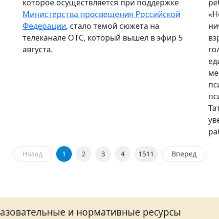
которое осуществляется при поддержке
ре
Министерства просвещения Российской
«Н
Федерации
, стало темой сюжета на
ни
телеканале ОТС, который вышел в эфир 5
вз
августа.
го
ед
ме
пс
пс
Та
ув
ра
Назад
1
2
3
4
1511
Вперед
азовательные и нормативные ресурсы