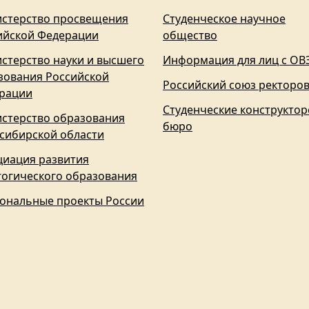
стерство просвещения
Студенческое научное
ийской Федерации
общество
стерство науки и высшего
Информация для лиц с ОВ
зования Российской
Российский союз ректоро
рации
Студенческие конструктор
стерство образования
бюро
сибирской области
циация развития
гогического образования
ональные проекты России