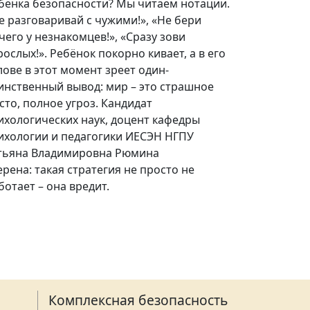
бёнка безопасности? Мы читаем нотации.
е разговаривай с чужими!», «Не бери
чего у незнакомцев!», «Сразу зови
рослых!». Ребёнок покорно кивает, а в его
лове в этот момент зреет один-
инственный вывод: мир – это страшное
сто, полное угроз. Кандидат
ихологических наук, доцент кафедры
ихологии и педагогики ИЕСЭН НГПУ
тьяна Владимировна Рюмина
ерена: такая стратегия не просто не
ботает – она вредит.
Комплексная безопасность