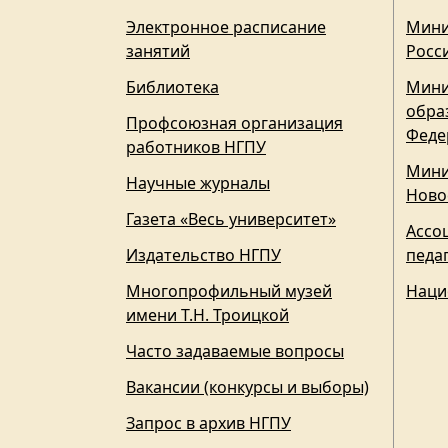
Электронное расписание
Мини
занятий
Росс
Библиотека
Мини
обра
Профсоюзная организация
Феде
работников НГПУ
Мини
Научные журналы
Ново
Газета «Весь университет»
Ассо
Издательство НГПУ
педа
Многопрофильный музей
Наци
имени Т.Н. Троицкой
Часто задаваемые вопросы
Вакансии (конкурсы и выборы)
Запрос в архив НГПУ