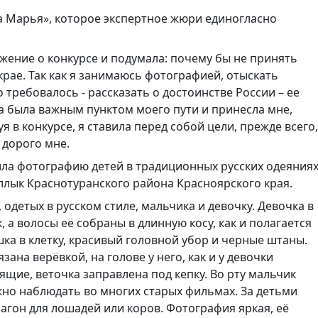
а Марья», которое экспертное жюри единогласно
жение о конкурсе и подумала: почему бы не принять
крае. Так как я занимаюсь фотографией, отыскать
о требовалось - рассказать о достоинстве России – ее
а была важным пунктом моего пути и принесла мне,
я в конкурсе, я ставила перед собой цели, прежде всего,
 дорого мне.
ила фотографию детей в традиционных русских одеяниях
ллык Краснотуранского района Красноярского края.
 одетых в русском стиле, мальчика и девочку. Девочка в
, а волосы её собраны в длинную косу, как и полагается
ка в клетку, красивый головной убор и черные штаны.
ана верёвкой, на голове у него, как и у девочки
ящие, веточка заправлена под кепку. Во рту мальчик
но наблюдать во многих старых фильмах. За детьми
загон для лошадей или коров. Фотография яркая, её