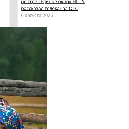
центре «Единое окно» НГПУ
рассказал телеканал ОТС
6 августа 2026
Код «Красный-желтый-зеленый»:
как за лето вырастить из
ребенка эксперта по личной
безопасности
6 августа 2026
Эксперт НГПУ объяснил, как
выбрать «умные» очки и как ими
пользоваться, чтобы не
нарушать закон
5 августа 2026
Директор ИИГСО НГПУ:
региональный компонент курса
«Россия – мои горизонты»